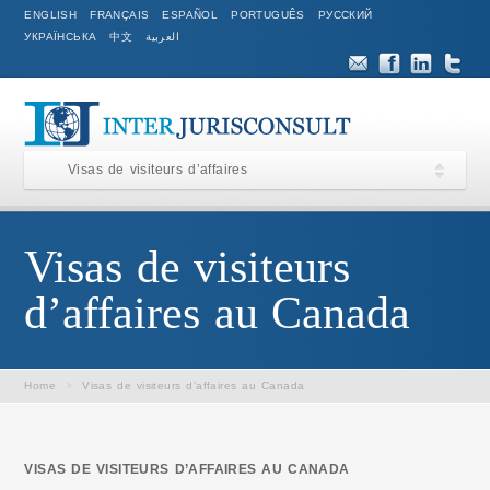
ENGLISH
FRANÇAIS
ESPAÑOL
PORTUGUÊS
РУССКИЙ
УКРАЇНСЬКА
中文
العربية
Visas de visiteurs d’affaires
Visas de visiteurs
d’affaires au Canada
Home
>
Visas de visiteurs d’affaires au Canada
VISAS DE VISITEURS D’AFFAIRES AU CANADA