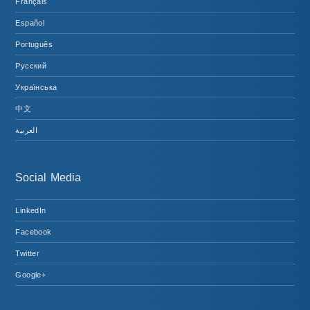
Français
Español
Português
Русский
Українська
中文
العربية
Social Media
LinkedIn
Facebook
Twitter
Google+